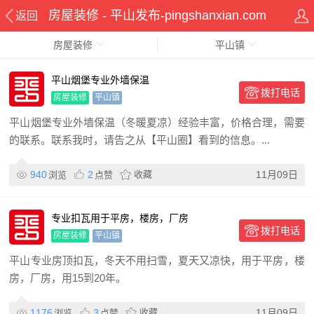
房屋装修 - 平山发布-pingshanxian.com
返回
房屋装修
平山镇
平山烟堡专业外墙保温
拨打电话
房屋装修
平山镇
平山烟堡专业外墙保温（冬暖夏凉）经验丰富，价格合理，需要
的联系。联系我时，请告之从【平山圈】看到的信息。...
940
2
收藏
11月09日
浏览
点赞
专业扣瓦用于平房，楼房，厂房
拨打电话
房屋装修
平山镇
平山专业房顶扣瓦，冬天不用扫雪，夏天又凉快，用于平房，楼
房，厂房，用15到20年。
1176
3
收藏
11月09日
浏览
点赞