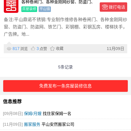
各种卷闸门、各种金刚网纱窗、防盗门、
拨打电话
防盗网、铁艺门、彩钢棚
房屋装修
平山镇
备注:平山鼎诺不锈钢:专业制作维修各种卷闸门、各种金刚网纱
窗、防盗门、防盗网、铁艺门、彩钢棚、彩钢瓦房、楼梯扶手，
广告牌。地...
817
3
收藏
11月09日
浏览
点赞
5条记录
免费发布一条房屋装修信息
信息推荐
[09月08日]
保姆/月嫂
找住家保姆一名
[11月09日]
搬家服务
平山安然搬家公司