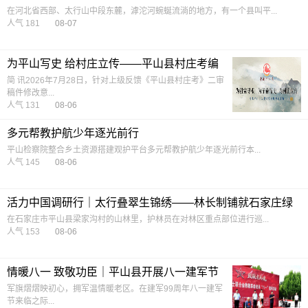
在河北省西部、太行山中段东麓，滹沱河蜿蜒流淌的地方，有一个县叫平...
人气 181
08-07
为平山写史 给村庄立传——平山县村庄考编
写出版工作驶入快车道
简 讯2026年7月28日，针对上级反馈《平山县村庄考》二审
稿件修改意...
人气 131
08-06
多元帮教护航少年逐光前行
平山检察院整合乡土资源搭建观护平台多元帮教护航少年逐光前行本...
人气 145
08-06
活力中国调研行｜太行叠翠生锦绣——林长制铺就石家庄绿
色共富路
在石家庄市平山县梁家沟村的山林里，护林员在对林区重点部位进行巡...
人气 153
08-06
情暖八一 致敬功臣｜平山县开展八一建军节
慰问革命老兵公益活动
军旗熠熠映初心，拥军温情暖老区。在建军99周年八一建军
节来临之际...