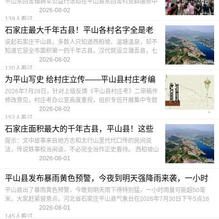
平山东回舍镇拥军公益行活动在平山县东回舍村党群服务中
心举行。
2026-08-02
139人看过
石家庄最大千年古县！平山各村名字全是老
故事
说起石家庄平山县，多数人只知道西柏坡、温塘温泉，却不
知道它是全市面积第一的千年古县。汉代就设立蒲吾县，七
百多个村子，每一个名字背后都藏着代代相传的传说
2026-08-02
120人看过
为平山写史 给村庄立传——平山县村庄考编
写出版工作驶入快车道
2026年7月28日，针对上级反馈《平山县村庄考》二审稿件
修改意见，村庄考办公室高度重视，组织专班开展集中专题
研讨修订工作。
2026-08-02
152人看过
石家庄面积最大的千年古县，平山县！这些
村子里都藏着各种传说
提示：文中故事来自地方志和太行山里代代口传的民间说
法，传说轶事权当闲谈，不必完全当作正史看待。 西柏坡山
村全景航拍石家庄各个县里，平山县地界最宽广。巍巍太行
2026-08-01
占据西部大半区域
206人看过
平山县发布暴雨黄色预警，今夜到明天强降雨来袭，一小时
雨量或超50毫米请注意防范
平山县出了暴雨黄色预警，今晚到明天雨下得特别猛，一小时雨量可能超50毫
米，大家赶紧留意点。河北省石家庄平山县气象台在2026年7月30日下午5点16
分发了这个暴雨黄色预警
2026-08-01
145人看过