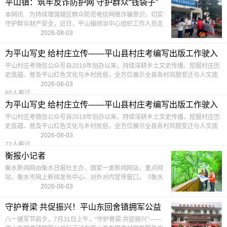
平山镇：筑牢反诈防护网 守护群众“钱袋子”
本网讯 为持续增强辖区群众防范电信网络诈骗意识，切实
守护群众财产安全，近日，平山镇综治中心组织工作人员走
进大洼社区，开展线下反诈主题宣传活动，把实用防骗知识
2026-08-03
送到群众家门口。当前
128人看过
为平山写史 给村庄立传——平山县村庄考编写出版工作驶入
快车道
平山村庄考微信公众号自2019年创办以来，持续深耕乡土文史传播、挖掘村庄历
史底蕴、普及平山红色文化与乡村民俗，全方位展示全县各村风貌变迁与人文底
蕴
2026-08-03
80人看过
为平山写史 给村庄立传——平山县村庄考编写出版工作驶入
快车道
平山村庄考微信公众号自2019年创办以来，持续深耕乡土文史传播、挖掘村庄历
史底蕴、普及平山红色文化与乡村民俗，全方位展示全县各村风貌变迁与人文底
蕴
2026-08-03
72人看过
衡报小记者
衡水新闻网由衡水日报社主办，国家一类新闻网站，重点网
站，衡水市网上新闻发布中心、对外对内宣传窗口。《衡水
日报》《衡水晚报》电子版，免费数字报。衡水要闻，实用
2026-08-03
信息
80人看过
守护脊梁 共促振兴！平山东回舍镇拥军公益
行活动举行
八一建军节前夕，7月31日上午，“守护脊梁 共促振兴”——