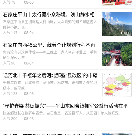
人气 78
08-06
石家庄平山｜太行藏小众秘境，浅山静水相
融，解锁近郊轻度假体验
石家庄平山县坐拥绵延太行山脉，大众熟知的知名景区游人
络绎不绝，很...
人气 117
08-04
石家庄向西45公里，藏着个让规划行程不再
头疼的地方
你有没有过这种体验——周五晚上一家人坐在沙发上，手机
刷到深夜，依...
人气 96
08-04
话河北丨千禧年之后河北那些“县改区”的市辖
区（冀中南篇）
千禧年以来，河北省除了承德市、廊坊市、沧州市之外的地
级市，或早或...
人气 123
08-03
“守护脊梁 共促振兴”——平山东回舍镇拥军公益行活动在平
山县东回舍镇举行
陈谷超院长在致辞中表示，自己也是一名退役军人，从医四十年来始终深...
人气 200
08-03