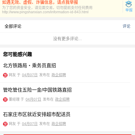
如遇无效、虚假、诈骗信息，请点我举报
为了您的资金安全，请见面交易，切勿提前支付任何费用
举报
http://www.pingshanxian.com/information-id-843.html
全部评论
评论
没有更多评论...
您可能感兴趣
北方铁路局・乘务员直招
网友 于
04月07日
发布在
政企招聘
管吃管住五险一金/中国铁路直招
董经理 于
04月07日
发布在
政企招聘
石家庄市区就近安排超市配送员
网友 于
04月07日
发布在
政企招聘