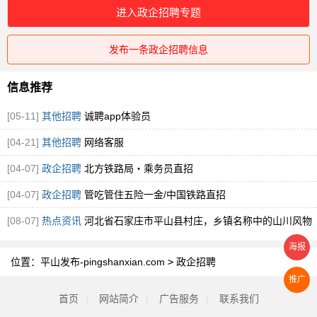
进入政企招聘专题
发布一条政企招聘信息
信息推荐
[05-11]
其他招聘
诚聘app体验员
[04-21]
其他招聘
网络客服
[04-07]
政企招聘
北方铁路局・乘务员直招
[04-07]
政企招聘
管吃管住五险一金/中国铁路直招
[08-07]
热点资讯
河北省石家庄市平山县村庄，乡镇名称中的山川风物
海报
位置：
平山发布-pingshanxian.com
>
政企招聘
推广
首页
|
网站简介
|
广告服务
|
联系我们