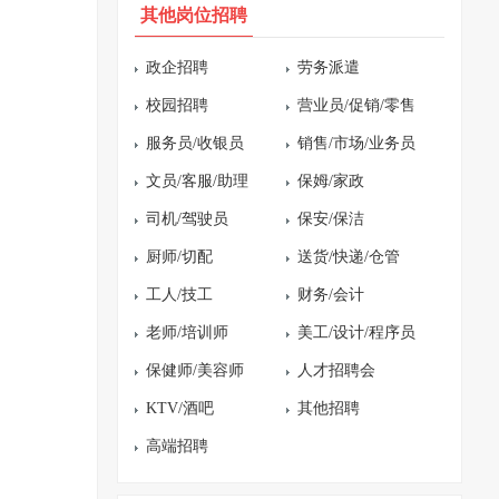
其他岗位招聘
政企招聘
劳务派遣
校园招聘
营业员/促销/零售
服务员/收银员
销售/市场/业务员
文员/客服/助理
保姆/家政
司机/驾驶员
保安/保洁
厨师/切配
送货/快递/仓管
工人/技工
财务/会计
老师/培训师
美工/设计/程序员
保健师/美容师
人才招聘会
KTV/酒吧
其他招聘
高端招聘