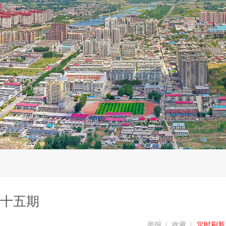
十五期
举报
|
收藏
|
定时刷新