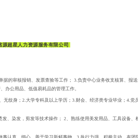
铭源超星人力资源服务有限公司
始单据的审核报销、发票查验等工作； 3.负责中心业务收支核算、报
资产、办公用品、低值易耗品的管理工作。
无纹身；2.大学专科及以上学历；3.财会、经济类专业毕业；4.党
烫发、染发，剪发等技术操作； 2、熟练使用美发用品、工具设备、
.做事认真、细心、善于学习新鲜事物。3.执行力强、积极主动、有团