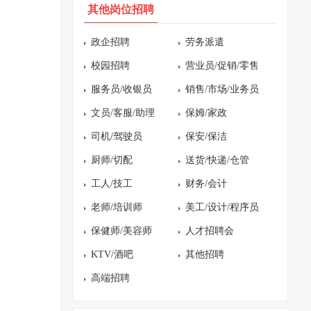
其他岗位招聘
政企招聘
劳务派遣
校园招聘
营业员/促销/零售
服务员/收银员
销售/市场/业务员
文员/客服/助理
保姆/家政
司机/驾驶员
保安/保洁
厨师/切配
送货/快递/仓管
工人/技工
财务/会计
老师/培训师
美工/设计/程序员
保健师/美容师
人才招聘会
KTV/酒吧
其他招聘
高端招聘