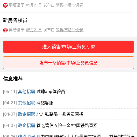
李经理 于
05月21日
发布在
销售/市场/业务员
新房售楼员
吴经理 于
05月21日
发布在
销售/市场/业务员
进入销售/市场/业务员专题
发布一条销售/市场/业务员信息
信息推荐
[05-11]
其他招聘
诚聘app体验员
[04-21]
其他招聘
网络客服
[04-07]
政企招聘
北方铁路局・乘务员直招
[04-07]
政企招聘
管吃管住五险一金/中国铁路直招
[08-06]
热点资讯
活力中国调研行｜太行叠翠生锦绣——林长制铺就石