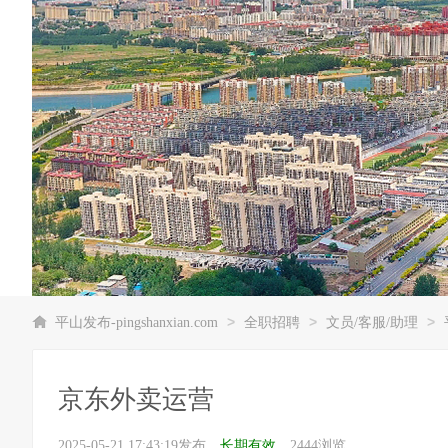
>
>
>
平山发布-pingshanxian.com
全职招聘
文员/客服/助理
京东外卖运营
2025-05-21 17:43:19发布，
长期有效
，2444浏览