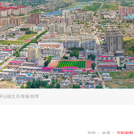
平山镇文员/客服/助理
举报
|
收藏
|
定时刷新