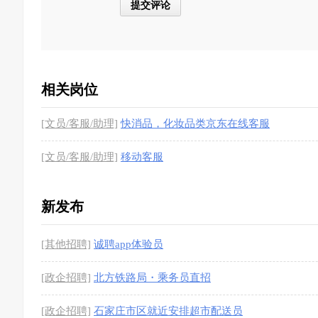
相关岗位
[文员/客服/助理]
快消品，化妆品类京东在线客服
[文员/客服/助理]
移动客服
新发布
[其他招聘]
诚聘app体验员
[政企招聘]
北方铁路局・乘务员直招
[政企招聘]
石家庄市区就近安排超市配送员