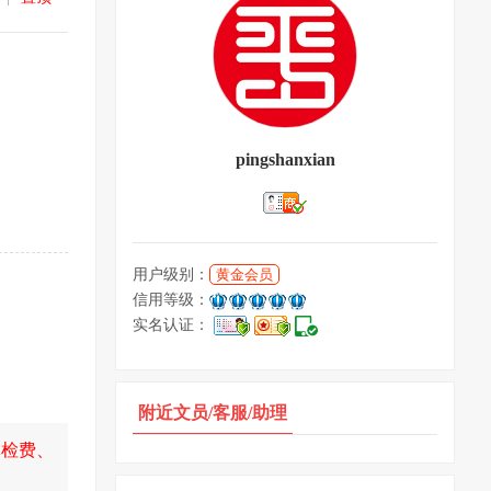
pingshanxian
用户级别：
黄金会员
信用等级：
实名认证：
附近文员/客服/助理
体检费、