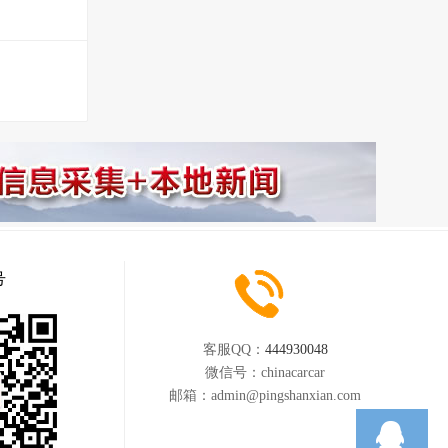
号
客服QQ：
444930048
微信号：
chinacarcar
邮箱：
admin@pingshanxian.com