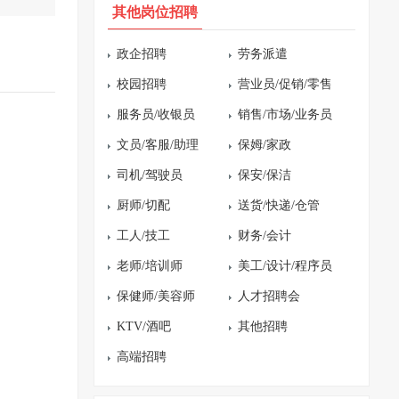
其他岗位招聘
政企招聘
劳务派遣
校园招聘
营业员/促销/零售
服务员/收银员
销售/市场/业务员
文员/客服/助理
保姆/家政
司机/驾驶员
保安/保洁
厨师/切配
送货/快递/仓管
工人/技工
财务/会计
老师/培训师
美工/设计/程序员
保健师/美容师
人才招聘会
KTV/酒吧
其他招聘
高端招聘