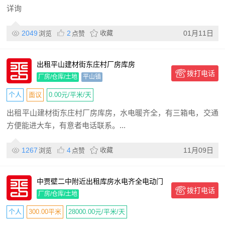
详询
2049
2
收藏
01月11日
浏览
点赞
出租平山建材街东庄村厂房库房
拨打电话
厂房/仓库/土地
平山镇
个人
面议
0.00元/平米/天
出租平山建材街东庄村厂房库房，水电暖齐全，有三箱电，交通
方便能进大车，有意者电话联系。...
1267
4
收藏
11月09日
浏览
点赞
中贾壁二中附近出租库房水电齐全电动门
拨打电话
厂房/仓库/土地
个人
300.00平米
28000.00元/平米/天