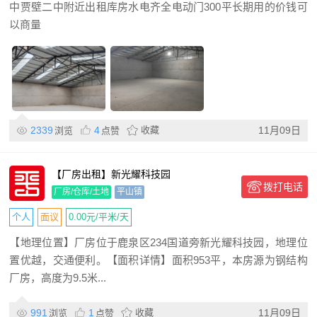
中贾壁二中附近出租库房水电齐全电动门300平长期用的价钱可
以商量
2339
4
收藏
11月09日
浏览
点赞
【厂房出租】新光耀科技园
拨打电话
厂房/仓库/土地
平山镇
个人
面议
0.00元/平米/天
【地理位置】厂房位于鹿泉区234国道旁新光耀科技园，地理位
置优越，交通便利。【面积详情】面积953平，本房源为钢结构
厂房，高度为9.5米...
991
1
收藏
11月09日
浏览
点赞