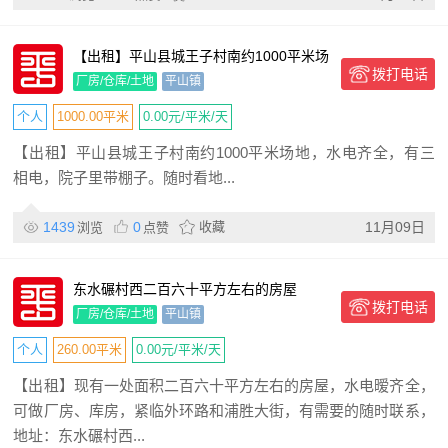
【出租】平山县城王子村南约1000平米场
拨打电话
地
厂房/仓库/土地
平山镇
个人
1000.00平米
0.00元/平米/天
【出租】平山县城王子村南约1000平米场地，水电齐全，有三
相电，院子里带棚子。随时看地...
1439
0
收藏
11月09日
浏览
点赞
东水碾村西二百六十平方左右的房屋
拨打电话
厂房/仓库/土地
平山镇
个人
260.00平米
0.00元/平米/天
【出租】现有一处面积二百六十平方左右的房屋，水电暧齐全，
可做厂房、库房，紧临外环路和浦胜大街，有需要的随时联系，
地址：东水碾村西...