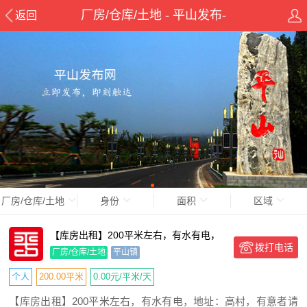
厂房/仓库/土地 - 平山发布-
返回
pingshanxian.com
厂房/仓库/土地
身份
面积
区域
【库房出租】200平米左右，有水有电，
拨打电话
地址：高村，有意者请详
厂房/仓库/土地
平山镇
个人
200.00平米
0.00元/平米/天
【库房出租】200平米左右，有水有电，地址：高村，有意者请