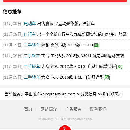
信息推荐
[11月09日]
电动车
出售嘉陵n7运动豪华版，准新车
[11月09日]
自行车
出一个全新自行车和九成新捷安特的山地车，随缘
出想要的可以联系
[11月09日]
二手轿车
奔驰 奔驰G级 2013款 G 500
[图]
[11月09日]
二手轿车
宝马 宝马3系 2018款 320Li 领先型M运动套装
[图]
[11月09日]
二手轿车
大众 途观 2012款 2.0TSI 自动四驱菁英版
[图]
[11月09日]
二手轿车
大众 Polo 2016款 1.6L 自动舒适型
[图]
当前位置：
平山发布-pingshanxian.com
>
分类信息
>
拼车/顺风车
首页
|
网站简介
|
广告服务
|
联系我们
©Copyright 平山发布-pingshanxian.com