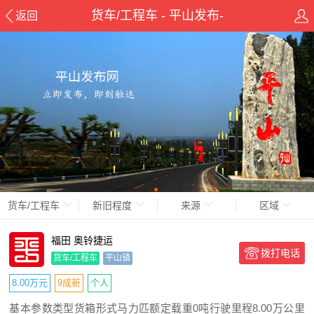
货车/工程车 - 平山发布-
返回
pingshanxian.com
货车/工程车
新旧程度
来源
区域
福田 奥铃捷运
拨打电话
货车/工程车
平山镇
8.00万元
9成新
个人
基本参数类型货箱形式马力匹额定载重0吨行驶里程8.00万公里