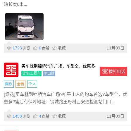
箱长度0米...
1723
6
收藏
11月09日
浏览
点赞
买车就到锦桥汽车广场，车型全，优惠多
拨打电话
货车/工程车
平山镇
面议
全新
个人
[烟花]买车就到锦桥汽车广场?咱平山人的购车首选?车型全，优
惠多?售后有保障地址：钢城路王母村西安通检测站门口...
1458
4
收藏
11月09日
浏览
点赞