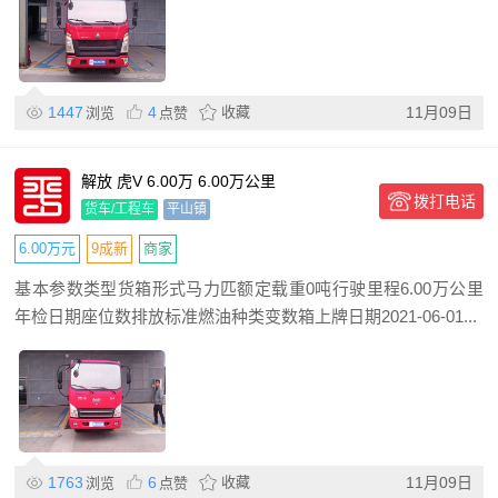
1447
4
收藏
11月09日
浏览
点赞
解放 虎V 6.00万 6.00万公里
拨打电话
货车/工程车
平山镇
6.00万元
9成新
商家
基本参数类型货箱形式马力匹额定载重0吨行驶里程6.00万公里
年检日期座位数排放标准燃油种类变数箱上牌日期2021-06-01...
1763
6
收藏
11月09日
浏览
点赞