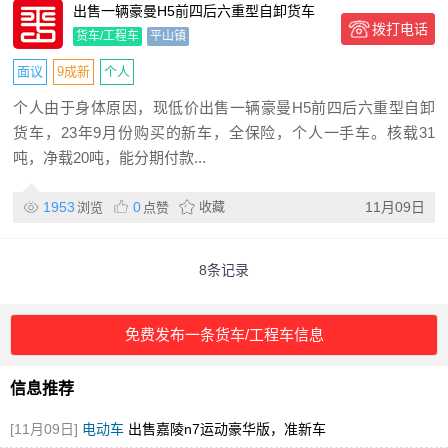
出售一辆豪曼H5前四后六重型自卸货车
拨打电话
货车/工程车
平山镇
面议
9成新
个人
个人由于身体原因，现低价出售一辆豪曼H5前四后六重型自卸
货车，23年9月份购买的新车，全保险，个人一手车。核载31
吨，净载20吨，能分期付款...
1953
0
收藏
11月09日
浏览
点赞
8条记录
免费发布一条货车/工程车信息
信息推荐
[11月09日]
电动车
出售嘉陵n7运动豪华版，准新车