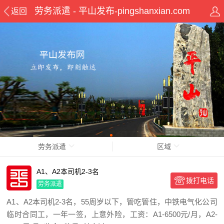
劳务派遣 - 平山发布-pingshanxian.com
返回
劳务派遣
区域
A1、A2本司机2-3名
拨打电话
劳务派遣
A1、A2本司机2-3名，55周岁以下，管吃管住，中铁电气化公司
临时合同工，一年一签，上意外险，工资：A1-6500元/月，A2-