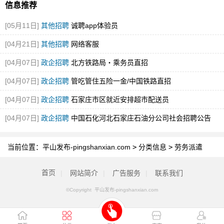
信息推荐
[05月11日]
其他招聘
诚聘app体验员
[04月21日]
其他招聘
网络客服
[04月07日]
政企招聘
北方铁路局・乘务员直招
[04月07日]
政企招聘
管吃管住五险一金/中国铁路直招
[04月07日]
政企招聘
石家庄市区就近安排超市配送员
[04月07日]
政企招聘
中国石化河北石家庄石油分公司社会招聘公告
当前位置：
平山发布-pingshanxian.com
>
分类信息
>
劳务派遣
首页
|
网站简介
|
广告服务
|
联系我们
©Copyright 平山发布-pingshanxian.com