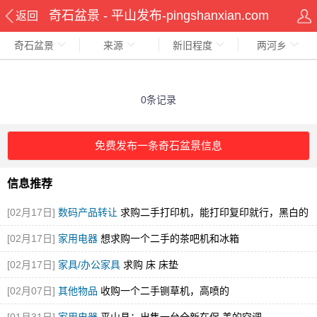
奇石盆景 - 平山发布-pingshanxian.com
返回
奇石盆景
来源
新旧程度
两河乡
0条记录
免费发布一条奇石盆景信息
信息推荐
[02月17日]
数码产品转让
求购二手打印机，能打印复印就行，黑白的
就可
[02月17日]
家用电器
想求购一个二手的茶吧机和冰箱
[02月17日]
家具/办公家具
求购 床 床垫
[02月07日]
其他物品
收购一个二手铡草机，高喷的