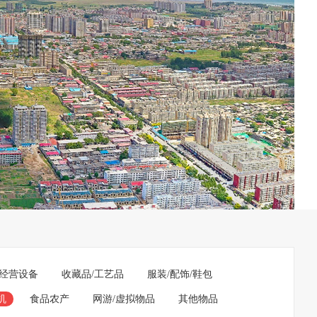
经营设备
收藏品/工艺品
服装/配饰/鞋包
机
食品农产
网游/虚拟物品
其他物品