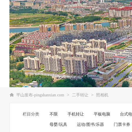
>
>
平山发布-pingshanxian.com
二手转让
照相机
栏目分类
不限
手机转让
平板电脑
台式
母婴/玩具
运动/图书/乐器
门票卡券