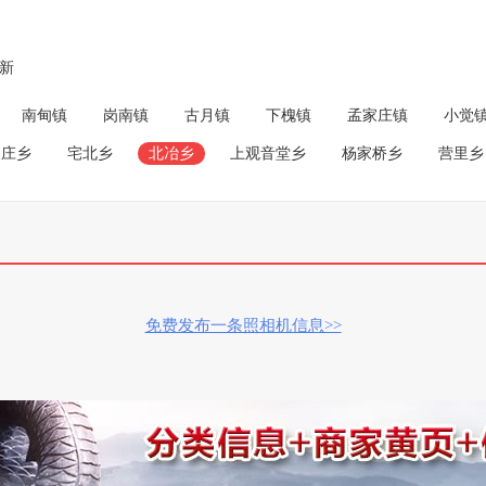
成新
南甸镇
岗南镇
古月镇
下槐镇
孟家庄镇
小觉
家庄乡
宅北乡
北冶乡
上观音堂乡
杨家桥乡
营里乡
免费发布一条照相机信息>>