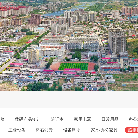
电脑
数码产品转让
笔记本
家用电器
日常用品
办公
工业设备
奇石盆景
设备租赁
家具/办公家具
照相