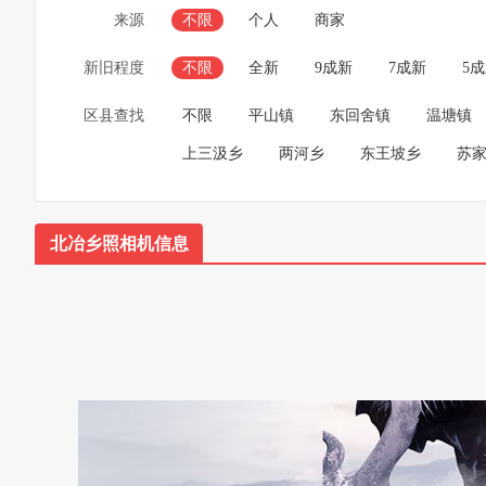
来源
不限
个人
商家
新旧程度
不限
全新
9成新
7成新
5
区县查找
不限
平山镇
东回舍镇
温塘镇
上三汲乡
两河乡
东王坡乡
苏
北冶乡照相机信息