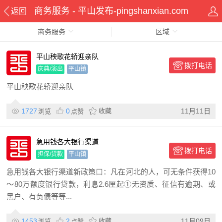
商务服务 - 平山发布-pingshanxian.com
返回
商务服务
区域
平山秧歌花轿迎亲队
拨打电话
庆典/演出
平山镇
平山秧歌花轿迎亲队
1727
0
收藏
11月11日
浏览
点赞
急用钱各大银行渠道
拨打电话
担保/贷款
平山镇
急用钱各大银行渠道新政策口：凡在河北的人，可无条件获得10
～80万额度银行贷款，利息2.6厘起①无资质、征信有逾期、或
黑户、有负债等等...
1453
2
收藏
11月09日
浏览
点赞