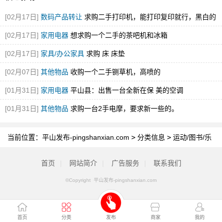
[02月17日]
数码产品转让
求购二手打印机，能打印复印就行，黑白的
就可
[02月17日]
家用电器
想求购一个二手的茶吧机和冰箱
[02月17日]
家具/办公家具
求购 床 床垫
[02月07日]
其他物品
收购一个二手铡草机，高喷的
[01月31日]
家用电器
平山县：出售一台全新在保 美的空调
[01月31日]
其他物品
求购一台2手电摩，要求新一些的。
当前位置：
平山发布-pingshanxian.com
>
分类信息
>
运动/图书/乐
器
首页
|
网站简介
|
广告服务
|
联系我们
©Copyright 平山发布-pingshanxian.com
首页
分类
发布
商家
我的