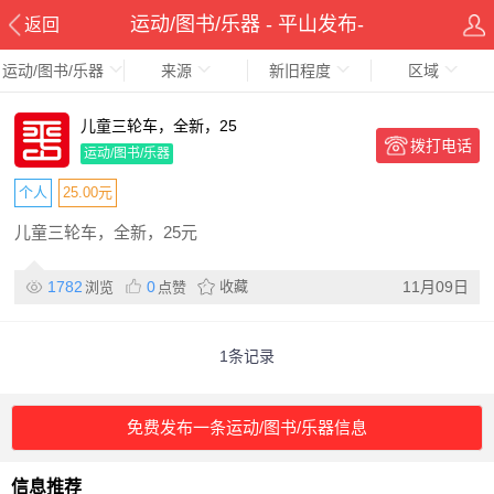
运动/图书/乐器 - 平山发布-
返回
运动/图书/乐器
来源
新旧程度
区域
pingshanxian.com
儿童三轮车，全新，25
拨打电话
运动/图书/乐器
个人
25.00元
儿童三轮车，全新，25元
1782
0
收藏
11月09日
浏览
点赞
1条记录
免费发布一条运动/图书/乐器信息
信息推荐