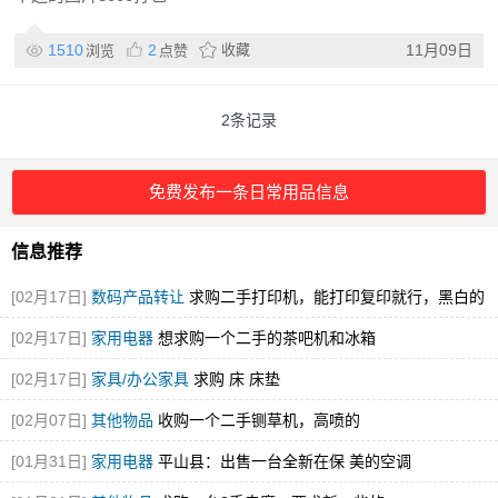
1510
2
收藏
11月09日
浏览
点赞
2条记录
免费发布一条日常用品信息
信息推荐
[02月17日]
数码产品转让
求购二手打印机，能打印复印就行，黑白的
就可
[02月17日]
家用电器
想求购一个二手的茶吧机和冰箱
[02月17日]
家具/办公家具
求购 床 床垫
[02月07日]
其他物品
收购一个二手铡草机，高喷的
[01月31日]
家用电器
平山县：出售一台全新在保 美的空调