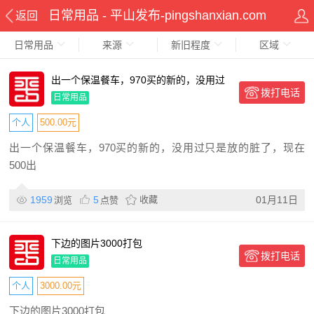
日常用品 - 平山发布-pingshanxian.com
返回
日常用品
来源
新旧程度
区域
出一个保温餐车，970买的新的，没用过
拨打电话
只是放的脏了，现在50
日常用品
个人
500.00元
出一个保温餐车，970买的新的，没用过只是放的脏了，现在
500出
1959
5
收藏
01月11日
浏览
点赞
下边的图片3000打包
拨打电话
日常用品
个人
3000.00元
下边的图片3000打包