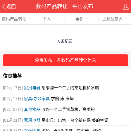
数码产品转让 - 平山发布-
返回
数码产品转让
个人
全新
上观音堂乡
pingshanxian.com
0条记录
免费发布一条数码产品转让信息
信息推荐
[02月17日]
家用电器
想求购一个二手的茶吧机和冰箱
[02月17日]
家具/办公家具
求购 床 床垫
[02月07日]
其他物品
收购一个二手铡草机，高喷的
[01月31日]
家用电器
平山县：出售一台全新在保 美的空调