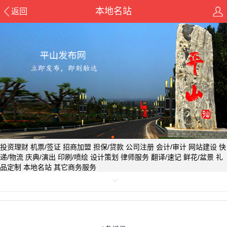
本地名站
返回
投资理财
机票/签证
招商加盟
担保/贷款
公司注册
会计/审计
网站建设
快
递/物流
庆典/演出
印刷/喷绘
设计策划
律师服务
翻译/速记
鲜花/盆景
礼
品定制
本地名站
其它商务服务