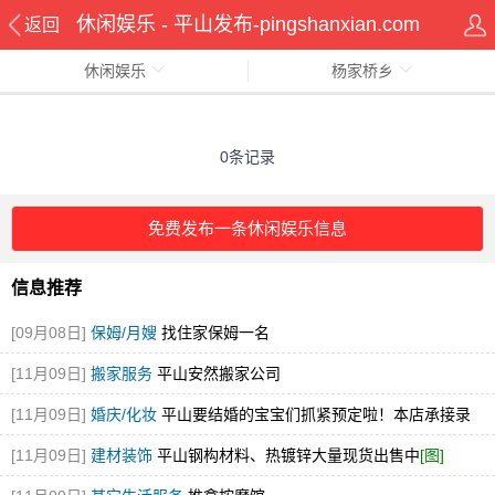
休闲娱乐 - 平山发布-pingshanxian.com
返回
休闲娱乐
杨家桥乡
0条记录
免费发布一条休闲娱乐信息
信息推荐
[09月08日]
保姆/月嫂
找住家保姆一名
[11月09日]
搬家服务
平山安然搬家公司
[11月09日]
婚庆/化妆
平山要结婚的宝宝们抓紧预定啦！本店承接录
像，跟妆，婚庆，婚车
[11月09日]
建材装饰
平山钢构材料、热镀锌大量现货出售中
[图]