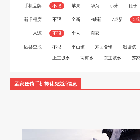
手机品牌
不限
苹果
华为
小米
锤子
新旧程度
不限
全新
9成新
7成新
5
来源
不限
个人
商家
区县查找
不限
平山镇
东回舍镇
温塘镇
上三汲乡
两河乡
东王坡乡
苏
孟家庄镇手机转让5成新信息