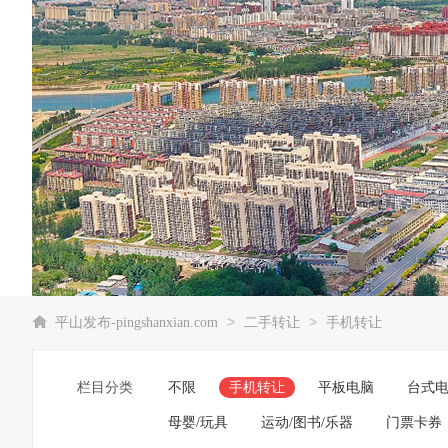
>
>
平山发布-pingshanxian.com
二手转让
手机转让
栏目分类
不限
手机转让
平板电脑
台式
母婴/玩具
运动/图书/乐器
门票卡券