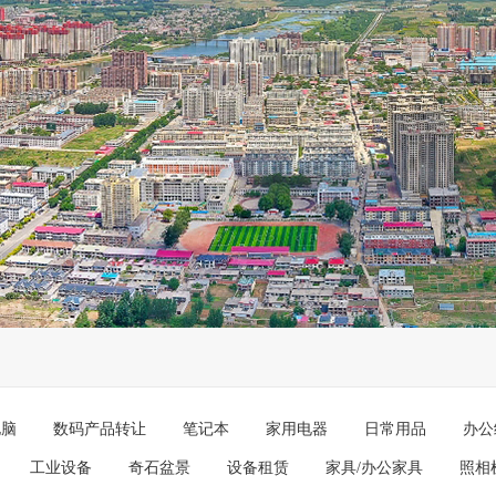
电脑
数码产品转让
笔记本
家用电器
日常用品
办公
工业设备
奇石盆景
设备租赁
家具/办公家具
照相