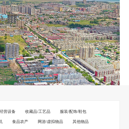
经营设备
收藏品/工艺品
服装/配饰/鞋包
机
食品农产
网游/虚拟物品
其他物品