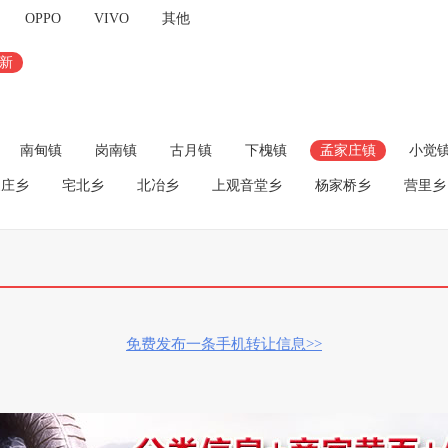
OPPO
VIVO
其他
成新
南甸镇
岗南镇
古月镇
下槐镇
孟家庄镇
小觉
家庄乡
宅北乡
北冶乡
上观音堂乡
杨家桥乡
营里乡
免费发布一条手机转让信息>>