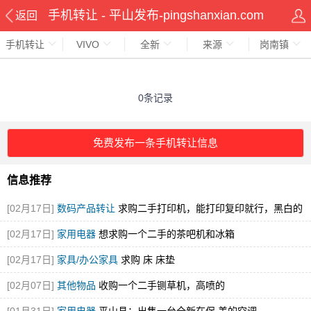
手机转让 - 平山发布-pingshanxian.com
返回
手机转让
VIVO
全新
来源
岗南镇
0条记录
免费发布一条手机转让信息
信息推荐
[02月17日]
数码产品转让
求购二手打印机，能打印复印就行，黑白的
就可
[02月17日]
家用电器
想求购一个二手的茶吧机和冰箱
[02月17日]
家具/办公家具
求购 床 床垫
[02月07日]
其他物品
收购一个二手铡草机，高喷的