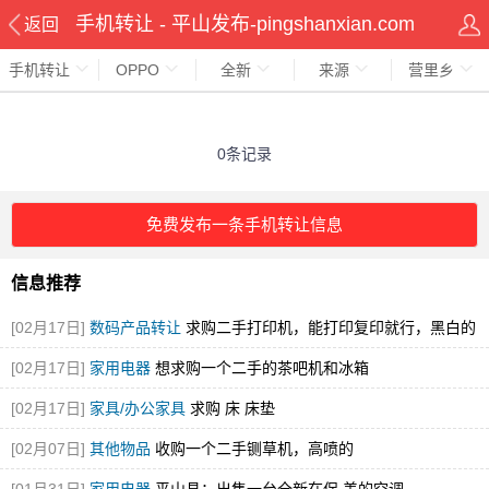
手机转让 - 平山发布-pingshanxian.com
返回
手机转让
OPPO
全新
来源
营里乡
0条记录
免费发布一条手机转让信息
信息推荐
[02月17日]
数码产品转让
求购二手打印机，能打印复印就行，黑白的
就可
[02月17日]
家用电器
想求购一个二手的茶吧机和冰箱
[02月17日]
家具/办公家具
求购 床 床垫
[02月07日]
其他物品
收购一个二手铡草机，高喷的