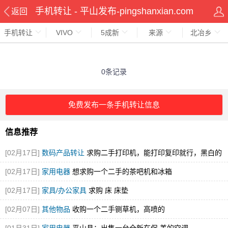
手机转让 - 平山发布-pingshanxian.com
返回
手机转让
VIVO
5成新
来源
北冶乡
0条记录
免费发布一条手机转让信息
信息推荐
[02月17日]
数码产品转让
求购二手打印机，能打印复印就行，黑白的
就可
[02月17日]
家用电器
想求购一个二手的茶吧机和冰箱
[02月17日]
家具/办公家具
求购 床 床垫
[02月07日]
其他物品
收购一个二手铡草机，高喷的