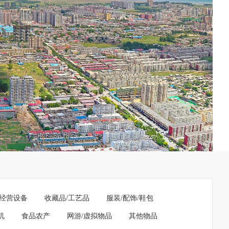
经营设备
收藏品/工艺品
服装/配饰/鞋包
机
食品农产
网游/虚拟物品
其他物品