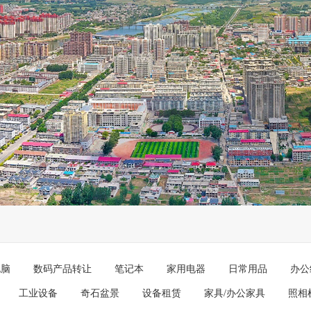
电脑
数码产品转让
笔记本
家用电器
日常用品
办公
工业设备
奇石盆景
设备租赁
家具/办公家具
照相