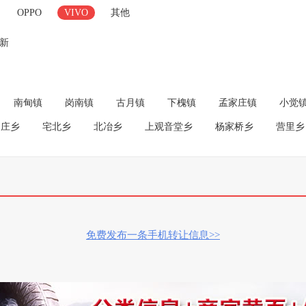
OPPO
VIVO
其他
成新
南甸镇
岗南镇
古月镇
下槐镇
孟家庄镇
小觉
家庄乡
宅北乡
北冶乡
上观音堂乡
杨家桥乡
营里乡
免费发布一条手机转让信息>>