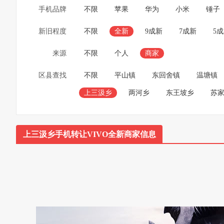
手机品牌
不限
苹果
华为
小米
锤子
新旧程度
不限
全新
9成新
7成新
5
来源
不限
个人
商家
区县查找
不限
平山镇
东回舍镇
温塘镇
上三汲乡
两河乡
东王坡乡
苏
上三汲乡手机转让VIVO全新商家信息