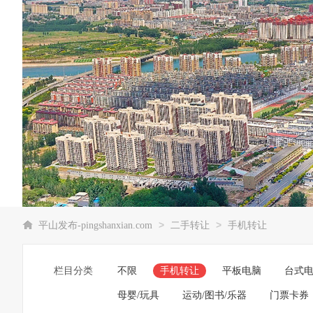
>
>
平山发布-pingshanxian.com
二手转让
手机转让
栏目分类
不限
手机转让
平板电脑
台式
母婴/玩具
运动/图书/乐器
门票卡券